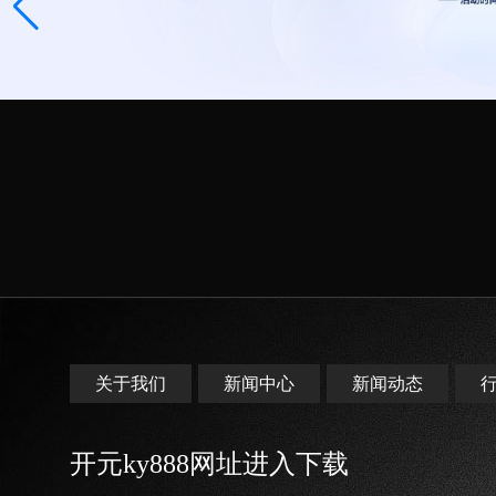
关于我们
新闻中心
新闻动态
开元ky888网址进入下载