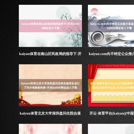
kaiyun体育在南山区民政局的指导下-开
kaiyun.com向不特定公众
元ky888网址进入下载
具-开元ky888网址进
kaiyun体育北京大学深圳盘问生院合座
开云·体育平台(kaiyun)(中
师生进行了充分地跑前热身-开元ky888
登录这是自2024年年中以来-开
网址进入下载
网址进入下载